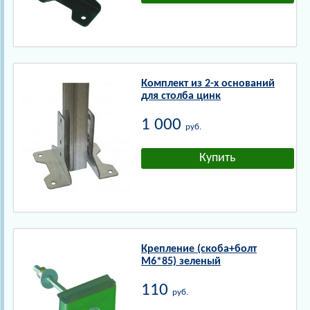
Комплект из 2-х оснований
для столба цинк
1 000
руб.
Крепление (скоба+болт
М6*85) зеленый
110
руб.