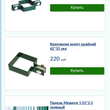
Крепление хомут крайний
62*55 зел
220
руб.
Панель Медиум 1,53*2,5
зеленый