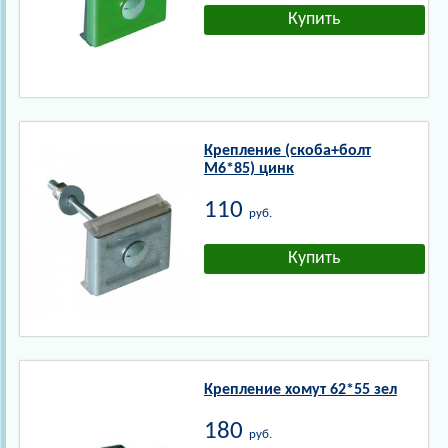
Крепление (скоба+болт
М6*85) цинк
110
руб.
Крепление хомут 62*55 зел
180
руб.