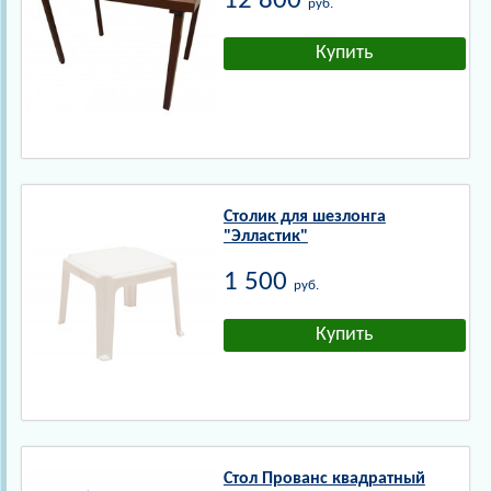
12 800
руб.
Столик для шезлонга
"Элластик"
1 500
руб.
Стол Прованс квадратный