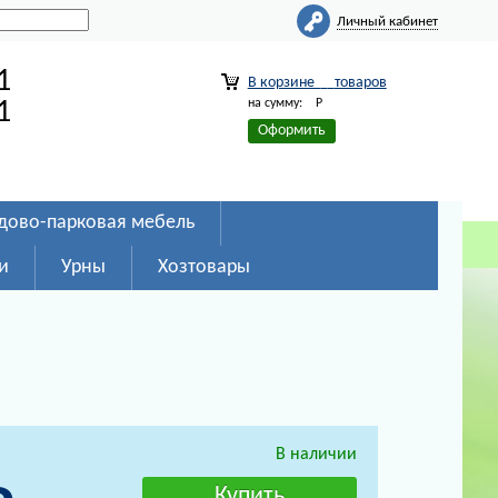
Личный кабинет
1
В корзине
товаров
на сумму:
Р
1
Оформить
дово-парковая мебель
и
Урны
Хозтовары
В наличии