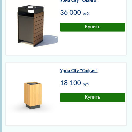
Урна City "Слайго"
36 000
руб.
Урна City "София"
18 100
руб.