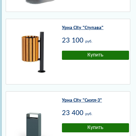
Урна City "Ступава"
23 100
руб.
Урна City "Сиэтл-3"
23 400
руб.