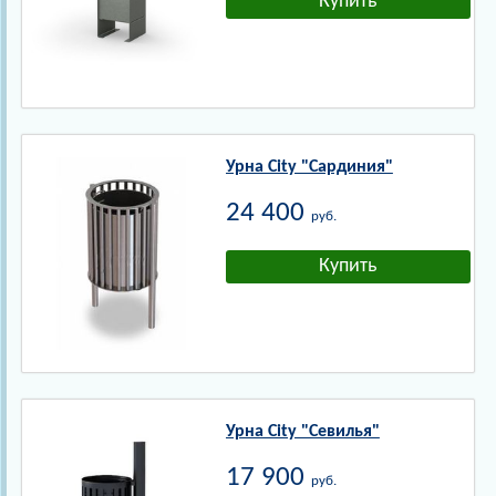
Урна City "Сардиния"
24 400
руб.
Урна City "Севилья"
17 900
руб.