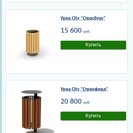
Урна City "Страсбург"
15 600
руб.
Урна City "Стренфорд"
20 800
руб.