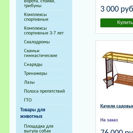
Ворота, стойки,
трибуны
3 000
руб
Комплексы
спортивные
Комплексы
спортивные 3-7 лет
Скалодромы
Скамьи
гимнастические
Снаряды
Тренажеры
Лазы
Полоса препятствий
ГТО
Качели садовы
Товары для
животных
На заказ
Площадка для
выгула собак