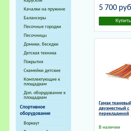
Карусели
5 700
руб
Качалки на пружине
Балансиры
Песочные городки
Песочницы
Домики, беседки
Детская техника
Покрытия
Скамейки детские
Комплектующие к
площадкам
Доп. оборудование к
площадкам
Гамак тканевы
Спортивное
двухместный с
оборудование
перекладиной
Воркаут
В наличии