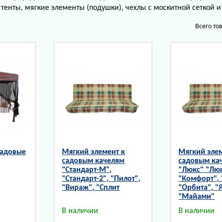
тенты, мягкие элементы (подушки), чехлы с москитной сеткой и
Всего то
садовые
Мягкий элемент к
Мягкий элем
садовым качелям
садовым ка
"Стандарт-М",
"Люкс" "Люк
"Стандарт-2", "Пилот",
"Комфорт", 
"Вираж", "Сплит
"Орбита", "
"Майами"
В наличии
В наличии