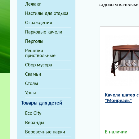
Лежаки
садовым качелям: 
Настилы для отдыха
Ограждения
Парковые качели
Перголы
Решетки
приствольные
Сбор мусора
Скамьи
Столы
Урны
Качели-шатер 
"Монреаль"
Товары для детей
Eco City
Веранды
Веревочные парки
В наличии