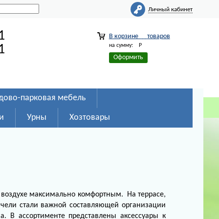
Личный кабинет
1
В корзине
товаров
на сумму:
Р
1
Оформить
дово-парковая мебель
и
Урны
Хозтовары
 воздухе максимально комфортным. На террасе,
качели стали важной составляющей организации
а.
В ассортименте представлены аксессуары к