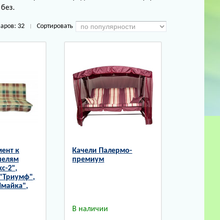
 без.
варов:
32
Сортировать
|
ент к
Качели Палермо-
челям
премиум
с-2",
"Триумф",
Ямайка",
В наличии