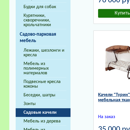
76 000
ру
Будки для собак
Курятники,
скворечники,
крольчатники
Садово-парковая
мебель
Лежаки, шезлонги и
кресла
Мебель из
полимерных
материалов
Подвесные кресла
коконы
Качели "Турин
Беседки, шатры
мебельная тка
Зонты
Садовые качели
На заказ
Мебель из дерева
35 000
ру