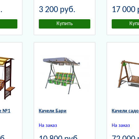
.
3 200
руб.
17 000
е №1
Качели Бари
Качели сад
На заказ
На заказ