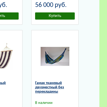
уб.
56 000
руб.
евый
Гамак тканевый
двухместный без
перекладины
В наличии