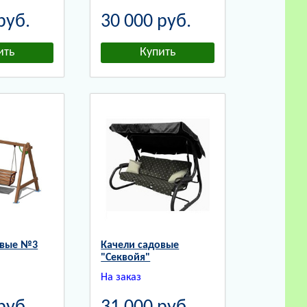
руб.
30 000
руб.
овые №3
Качели садовые
"Секвойя"
На заказ