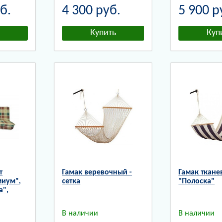
б.
4 300
руб.
5 900
р
т
Гамак веревочный -
Гамак ткан
миум",
сетка
"Полоска"
а",
В наличии
В наличии