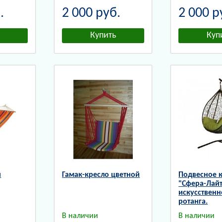
.
2 000
руб.
2 000
р
й
Гамак-кресло цветной
Подвесное 
"Сфера-Лайт
искусственн
ротанга.
В наличии
В наличии