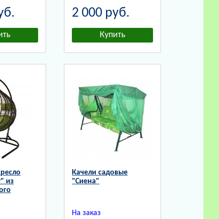
уб.
2 000
руб.
кресло
Качели садовые
" из
"Сиена"
ого
На заказ