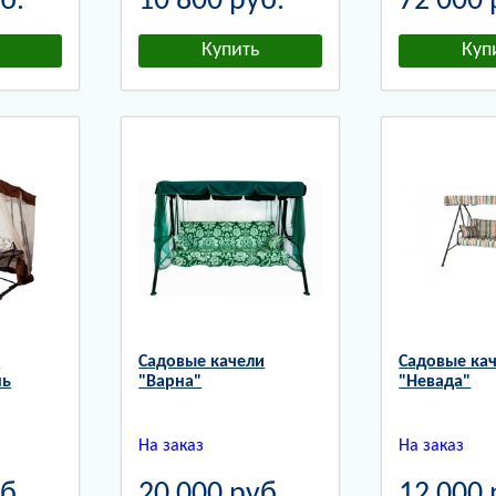
б.
10 800
руб.
72 000
"
Садовые качели
Садовые ка
нь
"Варна"
"Невада"
На заказ
На заказ
б.
20 000
руб.
12 000