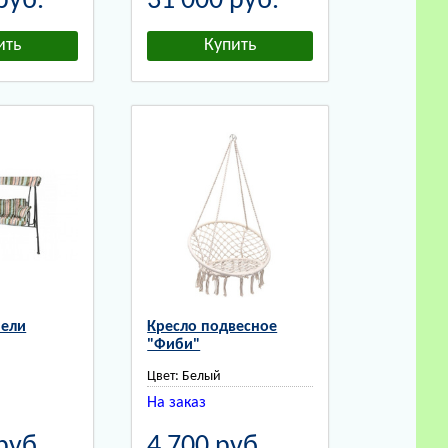
руб.
31 000
руб.
чели
Кресло подвесное
"Фиби"
Цвет:
Белый
На заказ
руб.
4 700
руб.