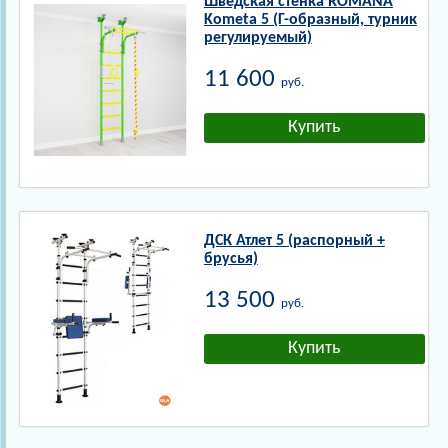
Шведская стенка ROMANA
Kometa 5 (Г-образный, турник
регулируемый)
11 600
руб.
ДСК Атлет 5 (распорный +
брусья)
13 500
руб.