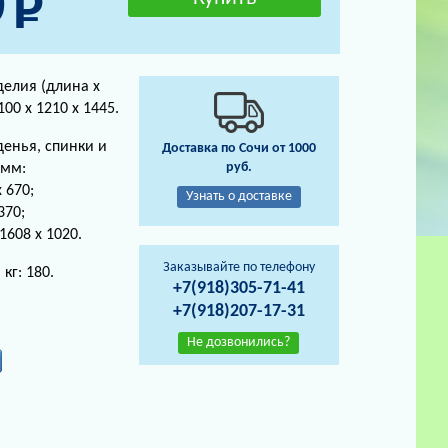
0
елия (длина х
00 х 1210 х 1445.
енья, спинки и
Доставка по Сочи от 1000
руб.
 мм:
 670;
Узнать о доставке
370;
1608 х 1020.
Заказывайте по телефону
кг: 180.
+7(918)305-71-41
+7(918)207-17-31
Не дозвонились?