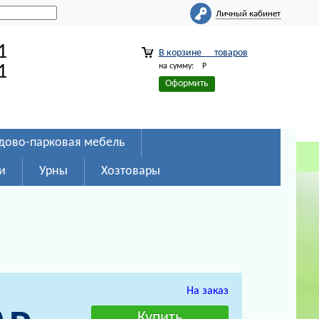
Личный кабинет
1
В корзине
товаров
на сумму:
Р
1
Оформить
дово-парковая мебель
и
Урны
Хозтовары
На заказ