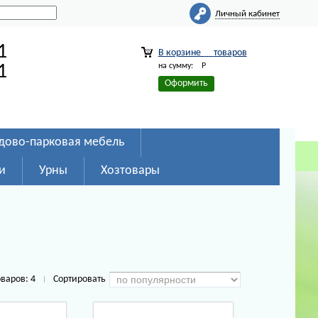
Личный кабинет
1
В корзине
товаров
на сумму:
Р
1
Оформить
дово-парковая мебель
и
Урны
Хозтовары
оваров:
4
Сортировать
|