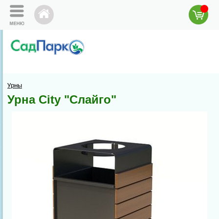
Урны
Урна City "Слайго"