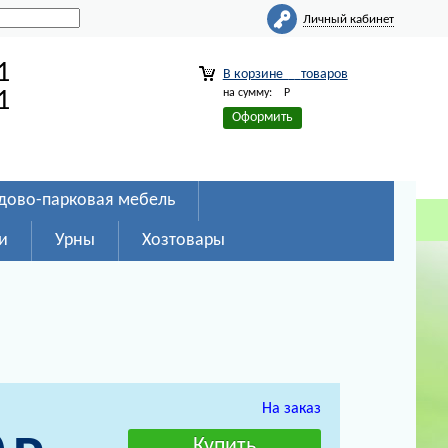
Личный кабинет
1
В корзине
товаров
на сумму:
Р
1
Оформить
дово-парковая мебель
и
Урны
Хозтовары
На заказ