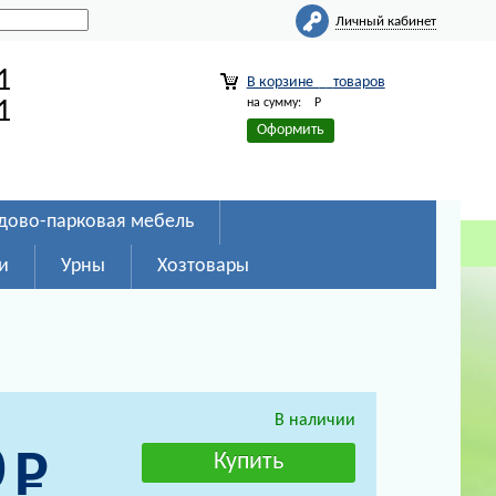
Личный кабинет
1
В корзине
товаров
на сумму:
Р
1
Оформить
дово-парковая мебель
и
Урны
Хозтовары
В наличии
0