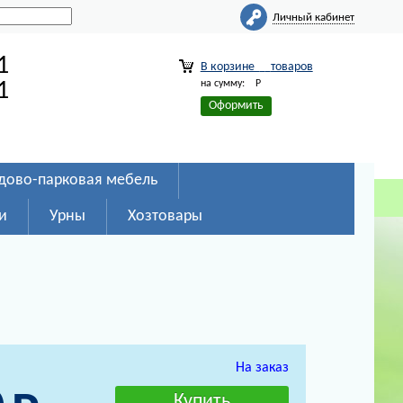
Личный кабинет
1
В корзине
товаров
на сумму:
Р
1
Оформить
дово-парковая мебель
и
Урны
Хозтовары
На заказ