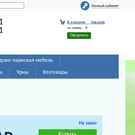
Личный кабинет
1
В корзине
товаров
на сумму:
Р
1
Оформить
дово-парковая мебель
и
Урны
Хозтовары
На заказ