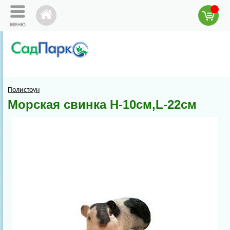
Полистоун
Морская свинка Н-10см,L-22см