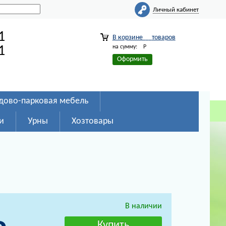
Личный кабинет
1
В корзине
товаров
на сумму:
Р
1
Оформить
дово-парковая мебель
и
Урны
Хозтовары
В наличии