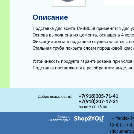
Описание
Подставка для зонта TA-BB058 применятся для 
Основа выполнена из цемента, оснащена 4 кол
Фиксация зонта в подставке осуществляется с 
Стальная труба покрыта слоем порошковой краск
Устойчивость продукта гарантирована при усло
Подставка поставляется в разобранном виде, ин
+7(918)305-71-41
Добро пожаловать!
+7(918)207-17-31
пн-вс 9.00-18.00
Создано
!-- Yandex.M
на платформе
{(m[i].a=m[i
(document.sc