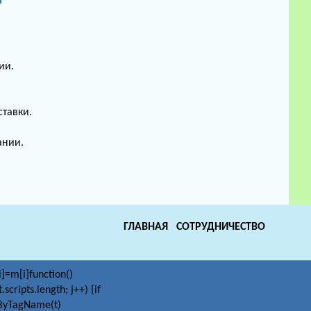
ии.
ставки.
ании.
ГЛАВНАЯ
СОТРУДНИЧЕСТВО
i]=m[i]function()
scripts.length; j++) {if
tsByTagName(t)