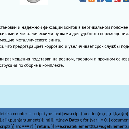
установки и надежной фиксации зонтов в вертикальном положен
есиками и металлическими ручками для удобного перемещения.
помощью металлического винта.
и, что предотвращает коррозию и увеличивает срок службы под
вии размещения подставки на ровном, твердом и прочном основ
струкция по сборке в комплекте.
etrika counter -- script type=textjavascript (function(m,e,t,r,i,k,a){m[
].a[]).push(arguments)}; m[i].l=1new Date(); for (var j = 0; j document.
ripts[j].src === r) { return; }} k=e.createElement(t),a=e.getElemen