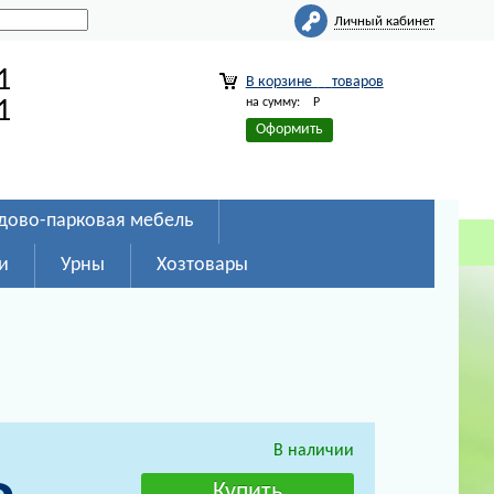
Личный кабинет
1
В корзине
товаров
на сумму:
Р
1
Оформить
дово-парковая мебель
и
Урны
Хозтовары
В наличии