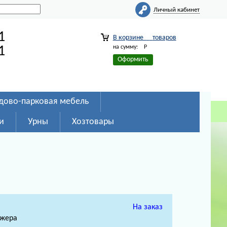
Личный кабинет
1
В корзине
товаров
на сумму:
Р
1
Оформить
дово-парковая мебель
и
Урны
Хозтовары
На заказ
джера