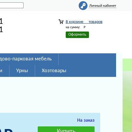
Личный кабинет
1
В корзине
товаров
на сумму:
Р
1
Оформить
дово-парковая мебель
и
Урны
Хозтовары
На заказ