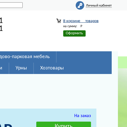
Личный кабинет
1
В корзине
товаров
на сумму:
Р
1
Оформить
дово-парковая мебель
и
Урны
Хозтовары
На заказ