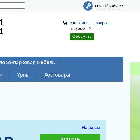
Личный кабинет
1
В корзине
товаров
на сумму:
Р
1
Оформить
дово-парковая мебель
и
Урны
Хозтовары
На заказ