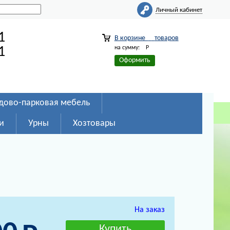
Личный кабинет
1
В корзине
товаров
на сумму:
Р
1
Оформить
дово-парковая мебель
и
Урны
Хозтовары
На заказ