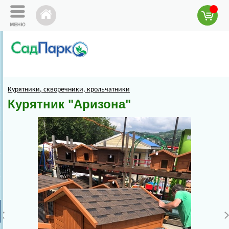
Курятники, скворечники, крольчатники
Курятник "Аризона"