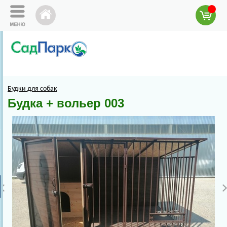
Будки для собак
Будка + вольер 003