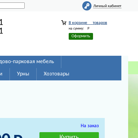
Личный кабинет
1
В корзине
товаров
на сумму:
Р
1
Оформить
дово-парковая мебель
и
Урны
Хозтовары
На заказ