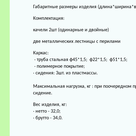
Габаритные размеры изделия (длина*ширина*вы
Комплектация:
качели 2шт (одинарные и двойные)
две металлических лестницы с перилами
Каркас:
· труба стальная ф45*1,5; ф22*1,5; ф51*1,5;
· полимерное покрытие;
· сидения: 3шт. из пластмассы.
Максимальная нагрузка, кг : при поочередном 
сидение.
Вес изделия, кг:
· нетто - 32,0;
· брутто - 34,0.