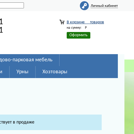
Личный кабинет
1
В корзине
товаров
на сумму:
Р
1
Оформить
дово-парковая мебель
и
Урны
Хозтовары
ствует в продаже