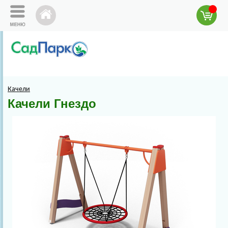
Качели
Качели Гнездо