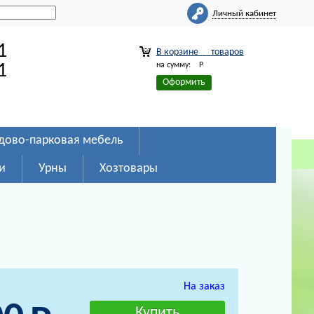
Личный кабинет
1
В корзине
товаров
на сумму:
Р
1
Оформить
дово-парковая мебель
и
Урны
Хозтовары
На заказ