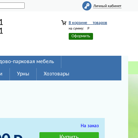
Личный кабинет
1
В корзине
товаров
на сумму:
Р
1
Оформить
дово-парковая мебель
и
Урны
Хозтовары
На заказ