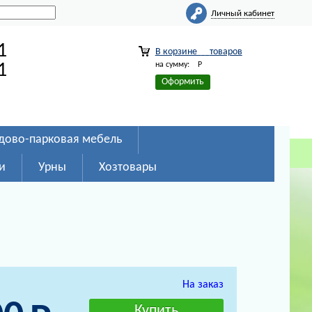
Личный кабинет
1
В корзине
товаров
на сумму:
Р
1
Оформить
дово-парковая мебель
и
Урны
Хозтовары
На заказ