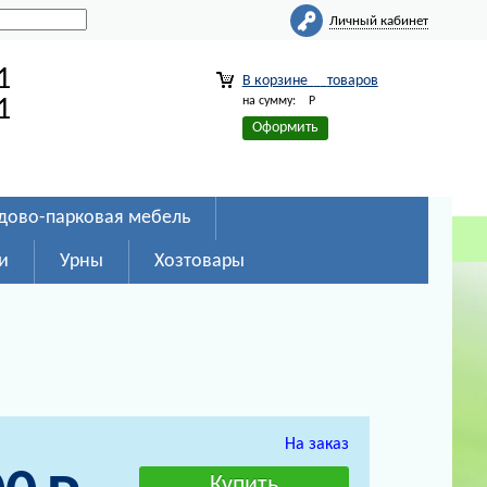
Личный кабинет
1
В корзине
товаров
на сумму:
Р
1
Оформить
дово-парковая мебель
и
Урны
Хозтовары
На заказ