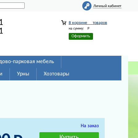
Личный кабинет
1
В корзине
товаров
на сумму:
Р
1
Оформить
дово-парковая мебель
и
Урны
Хозтовары
На заказ