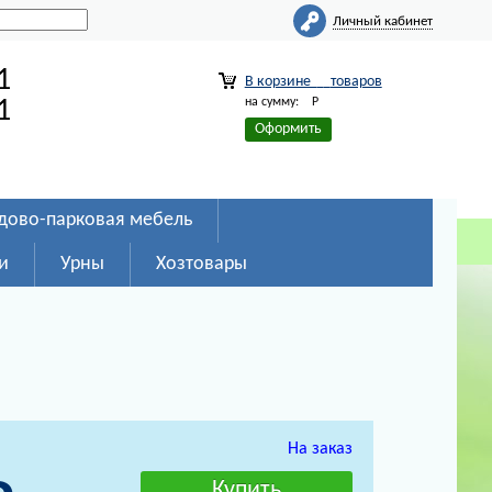
Личный кабинет
1
В корзине
товаров
на сумму:
Р
1
Оформить
дово-парковая мебель
и
Урны
Хозтовары
На заказ