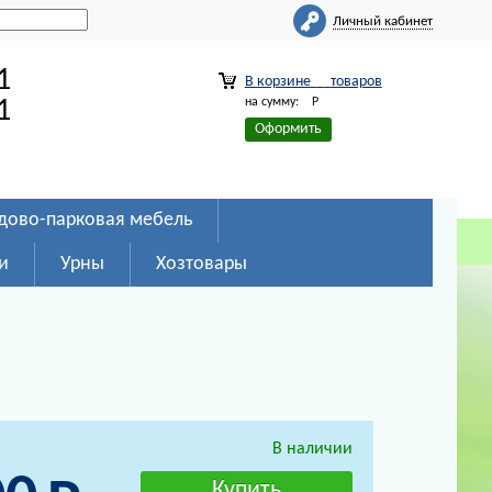
Личный кабинет
1
В корзине
товаров
на сумму:
Р
1
Оформить
дово-парковая мебель
и
Урны
Хозтовары
В наличии