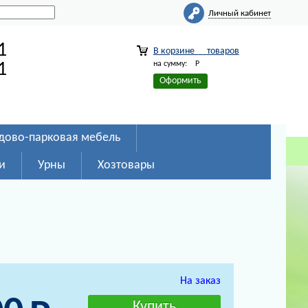
Личный кабинет
1
В корзине
товаров
на сумму:
Р
1
Оформить
дово-парковая мебель
и
Урны
Хозтовары
На заказ